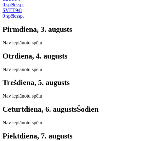
0
spēles
sp.
SVĒT
9
/
8
0
spēles
sp.
Pirmdiena
,
3
.
augusts
Nav ieplānotu spēļu
Otrdiena
,
4
.
augusts
Nav ieplānotu spēļu
Trešdiena
,
5
.
augusts
Nav ieplānotu spēļu
Ceturtdiena
,
6
.
augusts
Šodien
Nav ieplānotu spēļu
Piektdiena
,
7
.
augusts