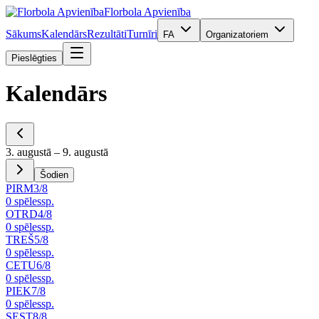
Florbola Apvienība
Sākums
Kalendārs
Rezultāti
Turnīri
FA
Organizatoriem
Pieslēgties
Kalendārs
3. augustā – 9. augustā
Šodien
PIRM
3
/
8
0
spēles
sp.
OTRD
4
/
8
0
spēles
sp.
TREŠ
5
/
8
0
spēles
sp.
CETU
6
/
8
0
spēles
sp.
PIEK
7
/
8
0
spēles
sp.
SEST
8
/
8