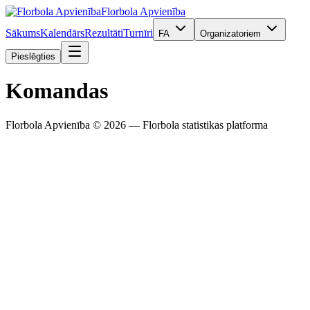
Florbola Apvienība
Sākums
Kalendārs
Rezultāti
Turnīri
FA
Organizatoriem
Pieslēgties
Komandas
Florbola Apvienība © 2026 — Florbola statistikas platforma